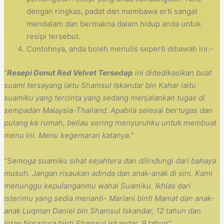
dengan ringkas, padat dan membawa erti sangat
mendalam dan bermakna dalam hidup anda untuk
resipi tersebut.
Contohnya, anda boleh menulis seperti dibawah ini:-
“
Resepi Donut Red Velvet Tersedap
ini didedikasikan buat
suami tersayang iaitu Shamsul Iskandar bin Kahar iaitu
suamiku yang tercinta yang sedang menjalankan tugas di
sempadan Malaysia-Thailand. Apabila selesai bertugas dan
pulang ke rumah, beliau sering menyuruhku untuk membuat
menu ini. Menu kegemaran katanya.”
“Semoga suamiku sihat sejahtera dan dilindungi dari bahaya
musuh. Jangan risaukan adinda dan anak-anak di sini. Kami
menunggu kepulanganmu wahai Suamiku. Ikhlas dari
isterimu yang sedia menanti- Mariani binti Mamat dan anak-
anak Luqman Daniel bin Shamsul Iskandar, 12 tahun dan
Intan Norazura binti Shamsul Iskandar, 9 tahun”.