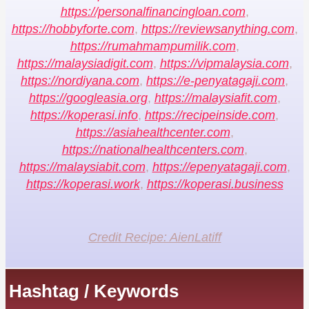
https://personalfinancingloan.com
,
https://hobbyforte.com
,
https://reviewsanything.com
,
https://rumahmampumilik.com
,
https://malaysiadigit.com
,
https://vipmalaysia.com
,
https://nordiyana.com
,
https://e-penyatagaji.com
,
https://googleasia.org
,
https://malaysiafit.com
,
https://koperasi.info
,
https://recipeinside.com
,
https://asiahealthcenter.com
,
https://nationalhealthcenters.com
,
https://malaysiabit.com
,
https://epenyatagaji.com
,
https://koperasi.work
,
https://koperasi.business
Credit Recipe: AienLatiff
Hashtag / Keywords