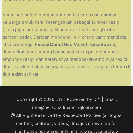
Anda juga boleh menghantar gambar anda dan gambar
keluarga untuk kami ketengahkan sebagai sumber resipi
(anda juga mempunyai pilihan untuk tidak menghantar
gambar anda). Dengan mengenali diri orang yang mencipta
atau berkongsi
Resepi Donut Red Velvet Tersedap
ini,
diharapkan pengunjung laman web ini dapat mengenali
empunya resipi dan seterusnya mendoakan empunya resipi
diberikan kesihatan, kesejahteraan dan kebahagiaan hidup di
dunia dan akhirat.
Copyright © 2026
DIY
| Powered by
DIY
| Email:
info@personalfinancingloan.com
@ All Right Reserved by Respected Parties (all logos,
content, pictures, videos). Images shown are for
illustrative purposes only and may not accurately