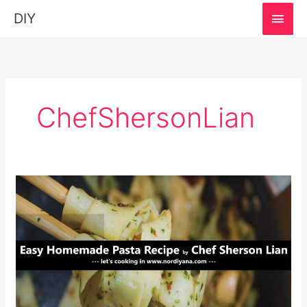
MAI
DIY
MEN
ChefShersonLian
Resepi
Pasta
Homemade
Ala
Chef
Sherson
Lian:
Autentik