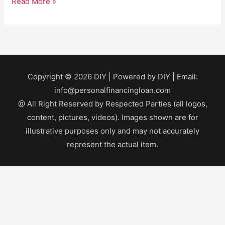
Read More »
Copyright © 2026
DIY
| Powered by
DIY
| Email:
info@personalfinancingloan.com
@ All Right Reserved by Respected Parties (all logos,
content, pictures, videos). Images shown are for
illustrative purposes only and may not accurately
represent the actual item.