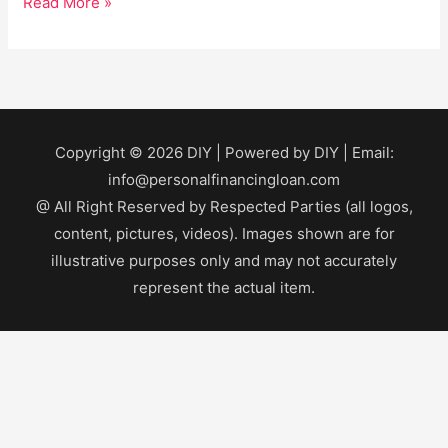
Read More »
Copyright © 2026
DIY
| Powered by
DIY
| Email:
info@personalfinancingloan.com
@ All Right Reserved by Respected Parties (all logos,
content, pictures, videos). Images shown are for
illustrative purposes only and may not accurately
represent the actual item.