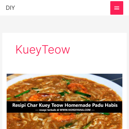
MAI
DIY
MEN
KueyTeow
Resepi
Char
Kuey
Teow
Padu:
Rahsia
Masakan
Jadi