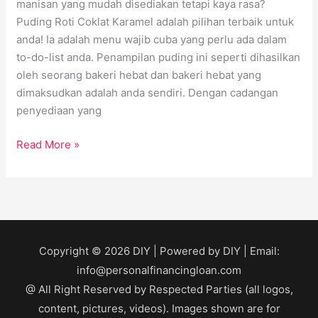
manisan yang mudah disediakan tetapi kaya rasa?
Puding Roti Coklat Karamel adalah pilihan terbaik untuk
anda! Ia adalah menu wajib cuba yang perlu ada dalam
to-do-list anda. Penampilan puding ini seperti dihasilkan
oleh seorang bakeri hebat dan bakeri hebat yang
dimaksudkan adalah anda sendiri. Dengan cadangan
penyediaan yang
Read More »
Copyright © 2026
DIY
| Powered by
DIY
| Email:
info@personalfinancingloan.com
@ All Right Reserved by Respected Parties (all logos,
content, pictures, videos). Images shown are for