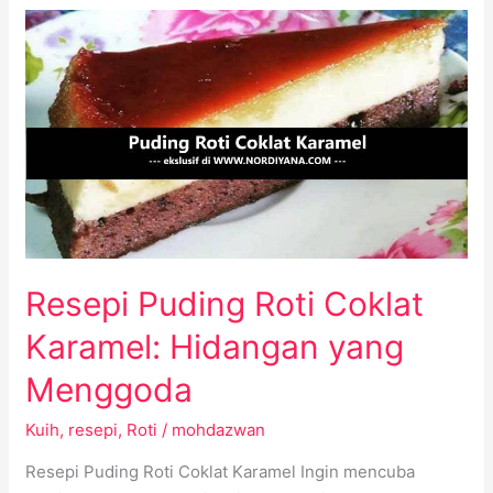
Resepi
Puding
Roti
Coklat
Karamel:
Hidangan
yang
Menggoda
Resepi Puding Roti Coklat
Karamel: Hidangan yang
Menggoda
Kuih
,
resepi
,
Roti
/
mohdazwan
Resepi Puding Roti Coklat Karamel Ingin mencuba