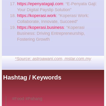
https://epenyatagaji.com
: “E-Penyata Gaji:
Your Digital Payslip Solution”
https://koperasi.work
: “Koperasi Work:
Collaborate, Innovate, Succeed”
https://koperasi.business
: “Koperasi
Business: Driving Entrepreneurship,
Fostering Growth
*Source: astroawani.com, mstar.com.my
Hashtag / Keywords
#Food #Pahang