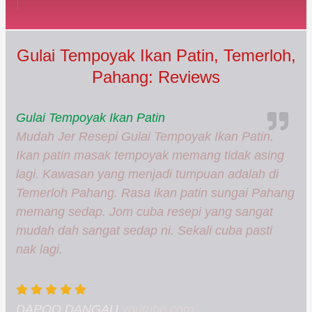
Gulai Tempoyak Ikan Patin, Temerloh,
Pahang: Reviews
Gulai Tempoyak Ikan Patin
Mudah Jer Resepi Gulai Tempoyak Ikan Patin.
Ikan patin masak tempoyak memang tidak asing
lagi. Kawasan yang menjadi tumpuan adalah di
Temerloh Pahang. Rasa ikan patin sungai Pahang
memang sedap. Jom cuba resepi yang sangat
mudah dah sangat sedap ni. Sekali cuba pasti
nak lagi.
DAPOQ DANGAU
youtube.com