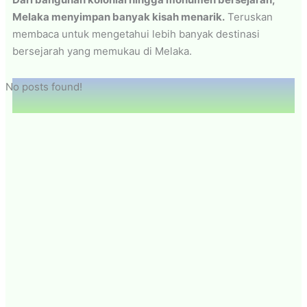
Melaka menyimpan banyak kisah menarik.
Teruskan
membaca untuk mengetahui lebih banyak destinasi
bersejarah yang memukau di Melaka.
No posts found!