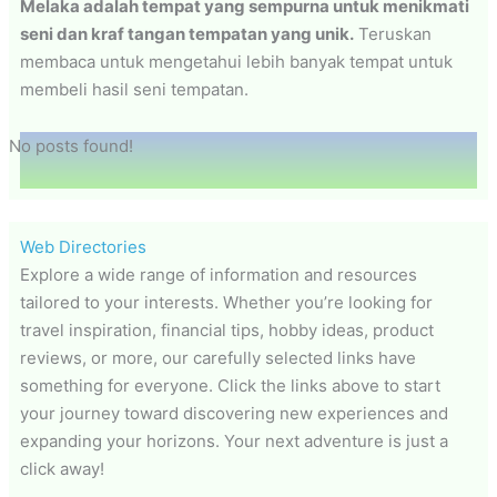
Melaka adalah tempat yang sempurna untuk menikmati
seni dan kraf tangan tempatan yang unik.
Teruskan
membaca untuk mengetahui lebih banyak tempat untuk
membeli hasil seni tempatan.
No posts found!
Web Directories
Explore a wide range of information and resources
tailored to your interests. Whether you’re looking for
travel inspiration, financial tips, hobby ideas, product
reviews, or more, our carefully selected links have
something for everyone. Click the links above to start
your journey toward discovering new experiences and
expanding your horizons. Your next adventure is just a
click away!