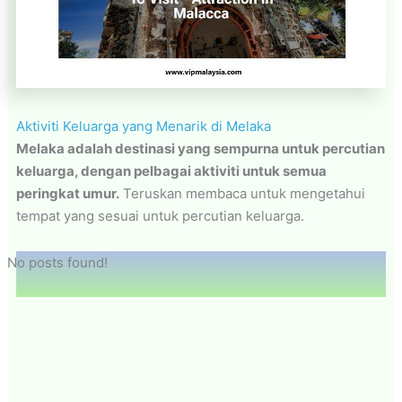
Aktiviti Keluarga yang Menarik di Melaka
Melaka adalah destinasi yang sempurna untuk percutian
keluarga, dengan pelbagai aktiviti untuk semua
peringkat umur.
Teruskan membaca untuk mengetahui
tempat yang sesuai untuk percutian keluarga.
No posts found!