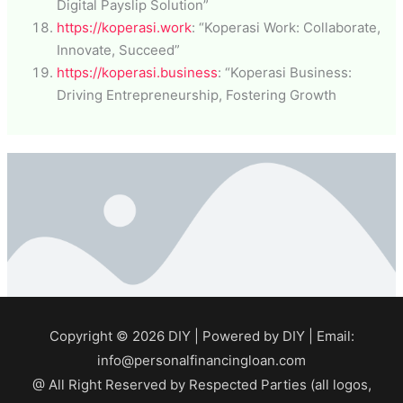
Digital Payslip Solution”
https://koperasi.work
: “Koperasi Work: Collaborate,
Innovate, Succeed”
https://koperasi.business
: “Koperasi Business:
Driving Entrepreneurship, Fostering Growth
Copyright © 2026
DIY
| Powered by
DIY
| Email:
info@personalfinancingloan.com
@ All Right Reserved by Respected Parties (all logos,