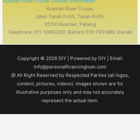
Kuantan River Cruise: Contact Information
Kuantan River Cruise,
Jalan Tanah Putih, Tanah Putih,
25100 Kuantan, Pahang
Telephone: 011-10663202 (Bahari) 019-7431988 (Zainal)
Copyright © 2026
DIY
| Powered by
DIY
| Email:
info@personalfinancingloan.com
@ All Right Reserved by Respected Parties (all logos,
content, pictures, videos). Images shown are for
illustrative purposes only and may not accurately
represent the actual item.