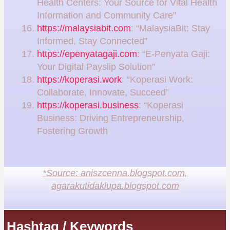
Health Centers: Your Source for Vital Health
Information and Community Care”
https://malaysiabit.com
: “MalaysiaBit: Stay
Informed, Stay Connected”
https://epenyatagaji.com
: “E-Penyata Gaji:
Your Digital Payslip Solution”
https://koperasi.work
: “Koperasi Work:
Collaborate, Innovate, Succeed”
https://koperasi.business
: “Koperasi
Business: Driving Entrepreneurship,
Fostering Growth
*Source: aniszcenna.blogspot.com,
agarakutidaklupa.blogspot.com
Hashtag / Keywords