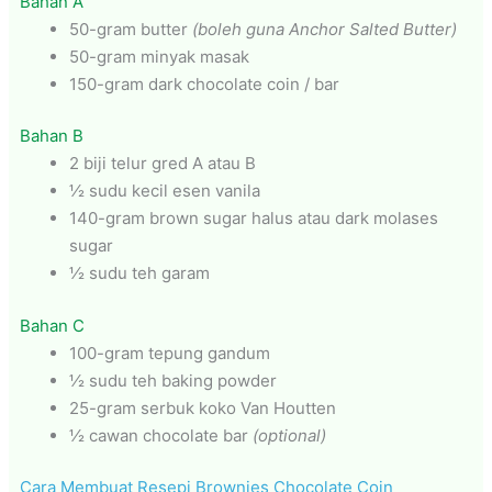
Bahan A
50-gram butter
(boleh guna Anchor Salted Butter)
50-gram minyak masak
150-gram dark chocolate coin / bar
Bahan B
2 biji telur gred A atau B
½ sudu kecil esen vanila
140-gram brown sugar halus atau dark molases
sugar
½ sudu teh garam
Bahan C
100-gram tepung gandum
½ sudu teh baking powder
25-gram serbuk koko Van Houtten
½ cawan chocolate bar
(optional)
Cara Membuat Resepi Brownies Chocolate Coin