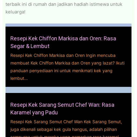
terbaik ini di rumah dan jadikan hadiah istimewa untuk
keluarga!
Resepi Kek Chiffon Markisa dan Oren: Rasa
Segar & Lembut
Resepi Kek Chiffon Markisa dan Oren Ingin mencuba
membuat Kek Chiffon Markisa dan Oren yang lazat? Ikuti
panduan penyediaan ini untuk menikmati kek yang
lembut...
Resepi Kek Sarang Semut Chef Wan: Rasa
Karamel yang Padu
Resepi Kek Sarang Semut Chef Wan Kek Sarang Semut,
juga dikenali sebagai kek gula hangus, adalah pilihan
sempurna untuk mereka yang gemarkan rasa karamel