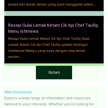
pedas dan lemak santan yang pasti menggoda selera...
Resepi Gulai Lemak Ketam Cili Api Chef Taufiq:
Menu Istimewa
Resepi Gulai Lemak Ketam Cili Api Chef Taufiq Gulai
Lemak Ketam Cili Api Chef Taufiq adalah hidangan
tradisional Melayu yang kaya dengan rasa lemak
santan...
Ketam
Web Directories
Explore a wide range of information and resources
tailored to your interests. Whether you’re looking for