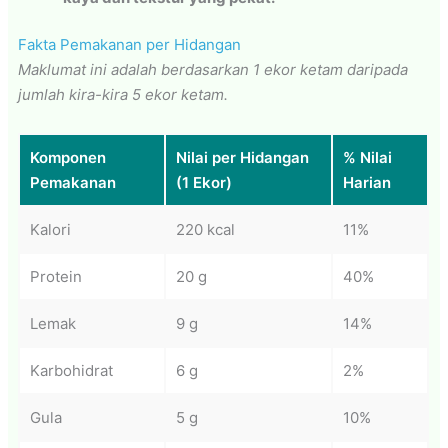
Fakta Pemakanan per Hidangan
Maklumat ini adalah berdasarkan 1 ekor ketam daripada
jumlah kira-kira 5 ekor ketam.
Komponen
Nilai per Hidangan
% Nilai
Pemakanan
(1 Ekor)
Harian
Kalori
220 kcal
11%
Protein
20 g
40%
Lemak
9 g
14%
Karbohidrat
6 g
2%
Gula
5 g
10%