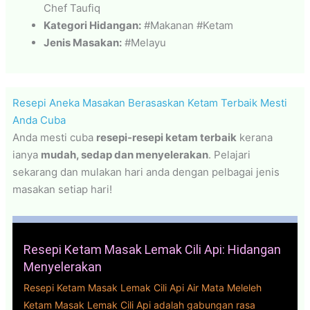
Chef Taufiq
Kategori Hidangan:
#Makanan #Ketam
Jenis Masakan:
#Melayu
Resepi Aneka Masakan Berasaskan Ketam Terbaik Mesti
Anda Cuba
Anda mesti cuba
resepi-resepi ketam terbaik
kerana
ianya
mudah, sedap dan menyelerakan
. Pelajari
sekarang dan mulakan hari anda dengan pelbagai jenis
masakan setiap hari!
Resepi Ketam Masak Lemak Cili Api: Hidangan
Menyelerakan
Resepi Ketam Masak Lemak Cili Api Air Mata Meleleh
Ketam Masak Lemak Cili Api adalah gabungan rasa