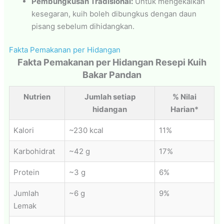
Pembungkusan Tradisional:
Untuk mengekalkan
kesegaran, kuih boleh dibungkus dengan daun
pisang sebelum dihidangkan.
Fakta Pemakanan per Hidangan
Fakta Pemakanan per Hidangan Resepi Kuih
Bakar Pandan
Nutrien
Jumlah setiap
% Nilai
hidangan
Harian
*
Kalori
~230 kcal
11%
Karbohidrat
~42 g
17%
Protein
~3 g
6%
Jumlah
~6 g
9%
Lemak