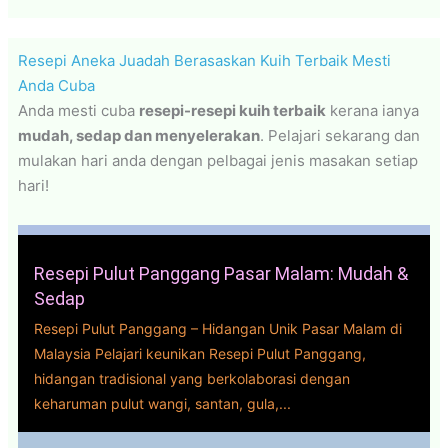
Resepi Aneka Juadah Berasaskan Kuih Terbaik Mesti
Anda Cuba
Anda mesti cuba
resepi-resepi kuih terbaik
kerana ianya
mudah, sedap dan menyelerakan
. Pelajari sekarang dan
mulakan hari anda dengan pelbagai jenis masakan setiap
hari!
Resepi Pulut Panggang Pasar Malam: Mudah &
Sedap
Resepi Pulut Panggang – Hidangan Unik Pasar Malam di
Malaysia Pelajari keunikan Resepi Pulut Panggang,
hidangan tradisional yang berkolaborasi dengan
keharuman pulut wangi, santan, gula,...