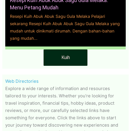
Resepi Kuih Abuk Abuk Sagu Gula Melaka:
Menu Petang Mudah
Resepi Kuih Abuk Abuk Sagu Gula Melaka Pelajari
sekarang Resepi Kuih Abuk Abuk Sagu Gula Melaka yang
mudah untuk dinikmati dirumah. Dengan bahan-bahan
yang mudah...
Kuih
Web Directories
Explore a wide range of information and resources
tailored to your interests. Whether you’re looking for
travel inspiration, financial tips, hobby ideas, product
reviews, or more, our carefully selected links have
something for everyone. Click the links above to start
your journey toward discovering new experiences and