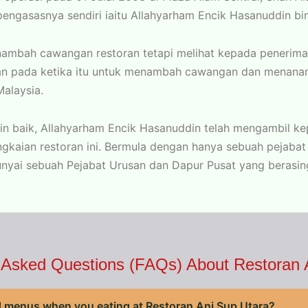
pengasasnya sendiri iaitu Allahyarham Encik Hasanuddin bin
ambah cawangan restoran tetapi melihat kepada penerimaa
an pada ketika itu untuk menambah cawangan dan menan
Malaysia.
in baik, Allahyarham Encik Hasanuddin telah mengambil ke
gkaian restoran ini. Bermula dengan hanya sebuah pejabat 
unyai sebuah Pejabat Urusan dan Dapur Pusat yang berasin
 Asked Questions (FAQs) About Restoran 
menus when you eating at Restoran Ani Sup Utara?