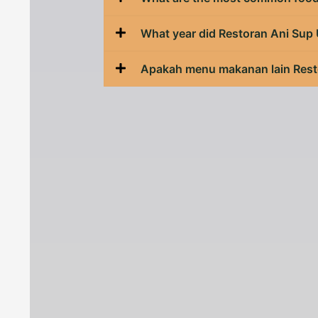
What year did Restoran Ani Sup
Apakah menu makanan lain Rest