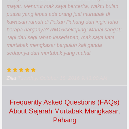
mayat. Menurut mak saya bercerita, waktu bulan
puasa yang lepas ada orang jual murtabak di
kawasan rumah di Pekan Pahang dan ingin tahu
berapa harganya? RM15/sekeping! Mahal sangat!
Tapi dari segi tahap kesedapan, mak saya kata
murtabak mengkasar berpuluh kali ganda
sedapnya dari murtabak yang mahal.
Zilla
Tuesday, October 18, 2016 9:43:00 AM
Frequently Asked Questions (FAQs)
About Sejarah Murtabak Mengkasar,
Pahang