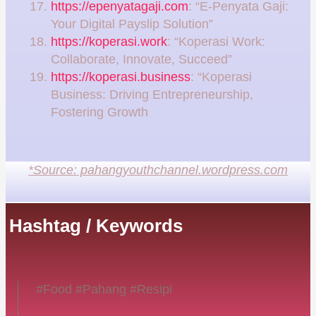
https://epenyatagaji.com
: “E-Penyata Gaji:
Your Digital Payslip Solution”
https://koperasi.work
: “Koperasi Work:
Collaborate, Innovate, Succeed”
https://koperasi.business
: “Koperasi
Business: Driving Entrepreneurship,
Fostering Growth
*Source: pahangyouthchannel.wordpress.com
Hashtag / Keywords
#Food #Pahang #Resipi