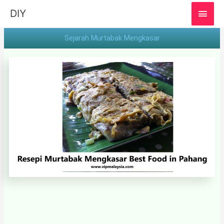
MAI
DIY
MEN
Sejarah Murtabak Mengkasar