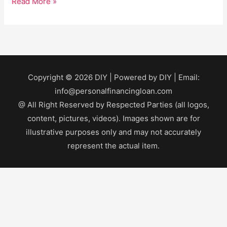
Read More »
Copyright © 2026
DIY
| Powered by
DIY
| Email:
info@personalfinancingloan.com
@ All Right Reserved by Respected Parties (all logos,
content, pictures, videos). Images shown are for
illustrative purposes only and may not accurately
represent the actual item.