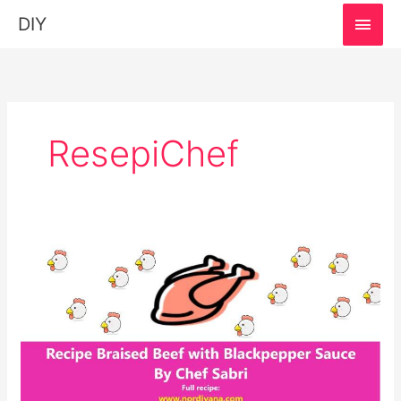
MAI
DIY
MEN
ResepiChef
Resepi
Braised
Beef
Black
Pepper
Sauce
Chef
Sabri: