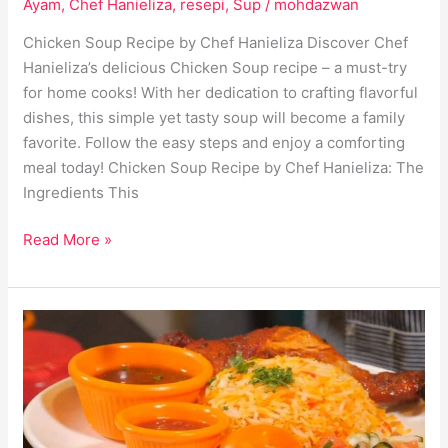
Ayam
,
Chef Hanieliza
,
resepi
,
Sup
/
mohdazwan
Chicken Soup Recipe by Chef Hanieliza Discover Chef
Hanieliza’s delicious Chicken Soup recipe – a must-try
for home cooks! With her dedication to crafting flavorful
dishes, this simple yet tasty soup will become a family
favorite. Follow the easy steps and enjoy a comforting
meal today! Chicken Soup Recipe by Chef Hanieliza: The
Ingredients This
Read More »
Nasi
Bukhari
Chef
Ammar:
Raja
Segala