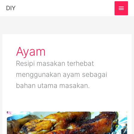
MAI
DIY
MEN
Ayam
Resipi masakan terhebat
menggunakan ayam sebagai
bahan utama masakan.
Resepi
Ayam
Madu