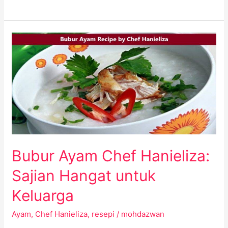
Bubur
Ayam
Chef
Hanieliza:
Sajian
Hangat
untuk
Keluarga
Bubur Ayam Chef Hanieliza:
Sajian Hangat untuk
Keluarga
Ayam
,
Chef Hanieliza
,
resepi
/
mohdazwan