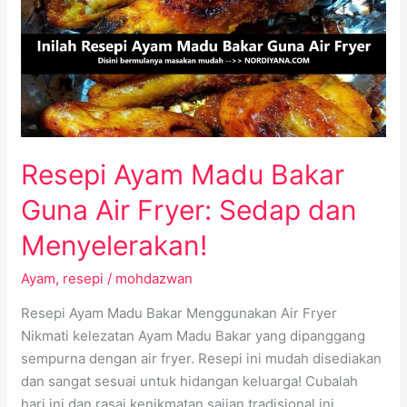
Bakar
Guna
Air
Fryer:
Sedap
dan
Menyelerakan!
Resepi Ayam Madu Bakar
Guna Air Fryer: Sedap dan
Menyelerakan!
Ayam
,
resepi
/
mohdazwan
Resepi Ayam Madu Bakar Menggunakan Air Fryer
Nikmati kelezatan Ayam Madu Bakar yang dipanggang
sempurna dengan air fryer. Resepi ini mudah disediakan
dan sangat sesuai untuk hidangan keluarga! Cubalah
hari ini dan rasai kenikmatan sajian tradisional ini