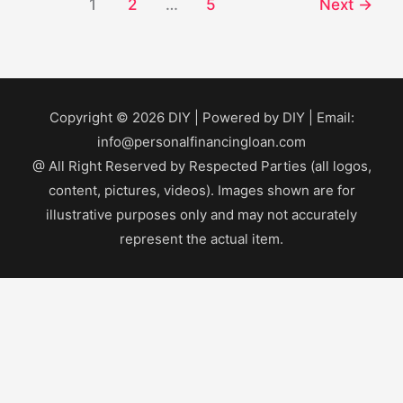
1
2
…
5
Next
→
Copyright © 2026
DIY
| Powered by
DIY
| Email:
info@personalfinancingloan.com
@ All Right Reserved by Respected Parties (all logos,
content, pictures, videos). Images shown are for
illustrative purposes only and may not accurately
represent the actual item.