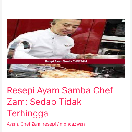
Resepi
Ayam
Samba
Chef
Zam:
Sedap
Tidak
Terhingga
Resepi Ayam Samba Chef
Zam: Sedap Tidak
Terhingga
Ayam
,
Chef Zam
,
resepi
/
mohdazwan