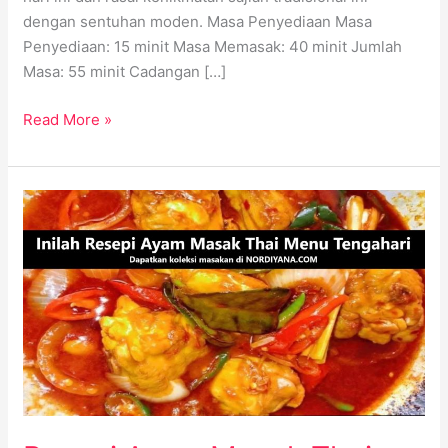
dengan sentuhan moden. Masa Penyediaan Masa
Penyediaan: 15 minit Masa Memasak: 40 minit Jumlah
Masa: 55 minit Cadangan […]
Read More »
Resepi
Ayam
Masak
Thai:
Hidangan
Luar
Biasa
di
Rumah
Anda