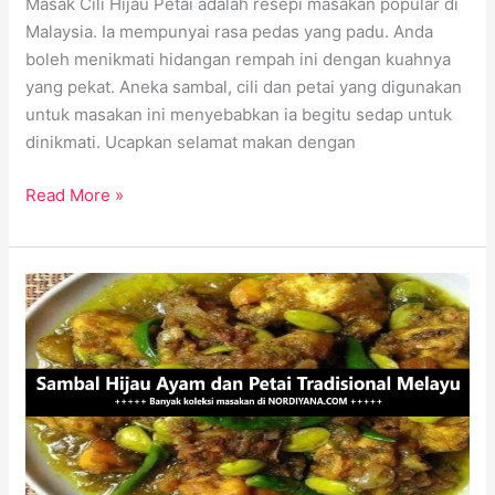
Masak Cili Hijau Petai adalah resepi masakan popular di
Malaysia. Ia mempunyai rasa pedas yang padu. Anda
boleh menikmati hidangan rempah ini dengan kuahnya
yang pekat. Aneka sambal, cili dan petai yang digunakan
untuk masakan ini menyebabkan ia begitu sedap untuk
dinikmati. Ucapkan selamat makan dengan
Read More »
Kelazatan
Sambal
Hijau
Ayam
dan
Petai,
Hidangan
Wajib