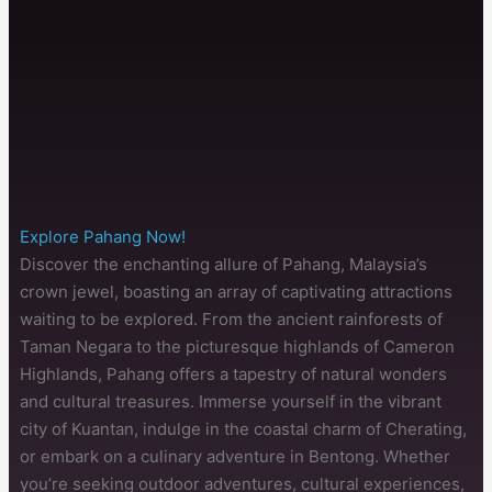
Explore Pahang Now!
Discover the enchanting allure of Pahang, Malaysia’s
crown jewel, boasting an array of captivating attractions
waiting to be explored. From the ancient rainforests of
Taman Negara to the picturesque highlands of Cameron
Highlands, Pahang offers a tapestry of natural wonders
and cultural treasures. Immerse yourself in the vibrant
city of Kuantan, indulge in the coastal charm of Cherating,
or embark on a culinary adventure in Bentong. Whether
you’re seeking outdoor adventures, cultural experiences,