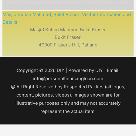
https://www.youtube.com/watch?v=RIfQZcqQ2PQ
Masjid Sultan Mahmud, Bukit Fraser: Visitor Information and
Details
Masjid Sultan Mahmud Bukit Fraser
Bukit Fraser,
49000 Fraser’s Hill, Pahang
Copyright © 2026
DIY
| Powered by
DIY
| Email:
info@personalfinancingloan.com
@ All Right Reserved by Respected Parties (all logos,
content, pictures, videos). Images shown are for
illustrative purposes only and may not accurately
represent the actual item.