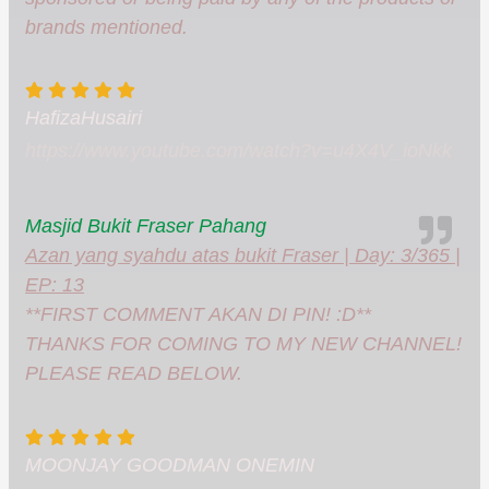
brands mentioned.
HafizaHusairi
https://www.youtube.com/watch?v=u4X4V_ioNkk
Masjid Bukit Fraser Pahang
Azan yang syahdu atas bukit Fraser | Day: 3/365 |
EP: 13
**FIRST COMMENT AKAN DI PIN! :D**
THANKS FOR COMING TO MY NEW CHANNEL!
PLEASE READ BELOW.
MOONJAY GOODMAN ONEMIN