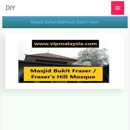
MAI
DIY
MEN
Masjid Sultan Mahmud, Bukit Fraser