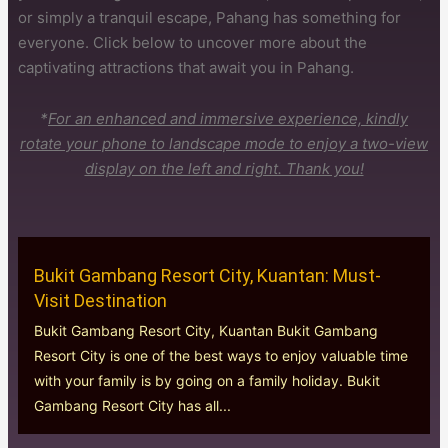
or simply a tranquil escape, Pahang has something for
everyone. Click below to uncover more about the
captivating attractions that await you in Pahang.
*
For an enhanced and immersive experience, kindly
rotate your phone to landscape mode to enjoy a two-view
display on the left and right. Thank you!
Bukit Gambang Resort City, Kuantan: Must-
Visit Destination
Bukit Gambang Resort City, Kuantan Bukit Gambang
Resort City is one of the best ways to enjoy valuable time
with your family is by going on a family holiday. Bukit
Gambang Resort City has all...