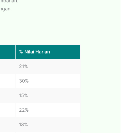
ambahan.
ngan.
% Nilai Harian
21%
30%
15%
22%
18%