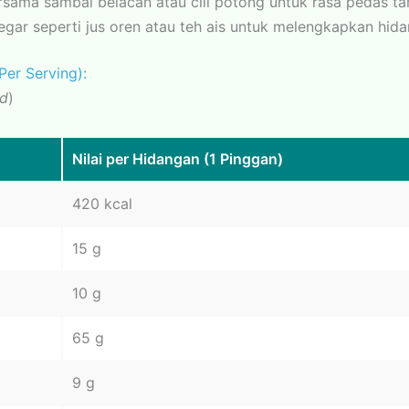
rsama sambal belacan atau cili potong untuk rasa pedas t
ar seperti jus oren atau teh ais untuk melengkapkan hida
er Serving):
rd
)
Nilai per Hidangan (1 Pinggan)
420 kcal
15 g
10 g
65 g
9 g