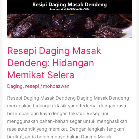
Hidangan
Memikat
Selera
Resepi Daging Masak
Dendeng: Hidangan
Memikat Selera
Daging
,
resepi
/
mohdazwan
Resepi Daging Masak Dendeng Daging Masak Dendeng
merupakan hidangan klasik yang terkenal dengan rasa
berempah dan kaya dengan tekstur. Resepi ini
menggunakan bahan-bahan segar untuk menghasilkan
rasa autentik yang memikat. Dengan langkah-langkah
berikut, anda boleh menyediakan Daging Masak