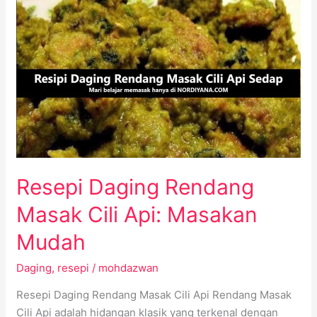
Resepi
Daging
Rendang
Masak
Cili
Api:
Masakan
Mudah
Resepi Daging Rendang
Masak Cili Api: Masakan
Mudah
Daging
,
resepi
/
mohdazwan
Resepi Daging Rendang Masak Cili Api Rendang Masak
Cili Api adalah hidangan klasik yang terkenal dengan