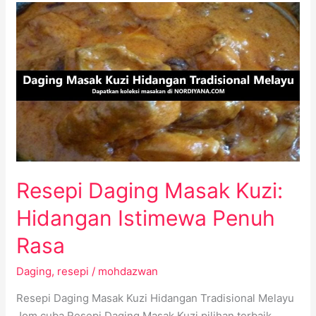
Resepi
Daging
Masak
Kuzi:
Hidangan
Istimewa
Penuh
Rasa
Resepi Daging Masak Kuzi:
Hidangan Istimewa Penuh
Rasa
Daging
,
resepi
/
mohdazwan
Resepi Daging Masak Kuzi Hidangan Tradisional Melayu
Jom cuba Resepi Daging Masak Kuzi pilihan terbaik