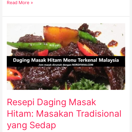
Read More »
Resepi
Daging
Masak
Hitam:
Masakan
Tradisional
yang
Sedap
Resepi Daging Masak
Hitam: Masakan Tradisional
yang Sedap