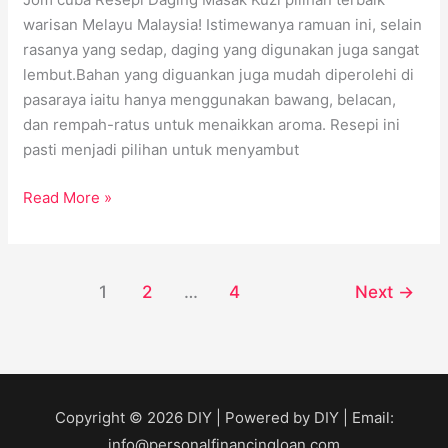
warisan Melayu Malaysia! Istimewanya ramuan ini, selain
rasanya yang sedap, daging yang digunakan juga sangat
lembut.Bahan yang diguankan juga mudah diperolehi di
pasaraya iaitu hanya menggunakan bawang, belacan,
dan rempah-ratus untuk menaikkan aroma. Resepi ini
pasti menjadi pilihan untuk menyambut
Read More »
1
2
…
4
Next
→
Copyright © 2026
DIY
| Powered by
DIY
| Email:
info@personalfinancingloan.com