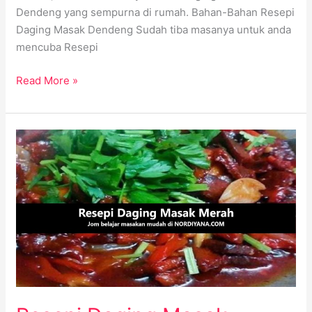
Dendeng yang sempurna di rumah. Bahan-Bahan Resepi
Daging Masak Dendeng Sudah tiba masanya untuk anda
mencuba Resepi
Read More »
Resepi
Daging
Masak
Merah:
Masakan
Mudah
dan
Sedap