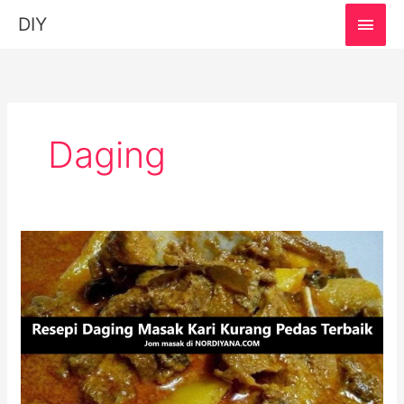
MAI
DIY
MEN
Daging
Resepi
Daging
Masak
Kari
Terbaik:
Masakan
ala
Mamak