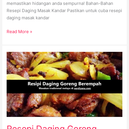
memastikan hidangan anda sempurna! Bahan-Bahan
Resepi Daging Masak Kandar Pastikan untuk cuba resepi
daging masak kandar
Read More »
Resepi
Daging
Goreng
Berempah:
Rasa
Asli
yang
Memikat
Resepi Daging Goreng