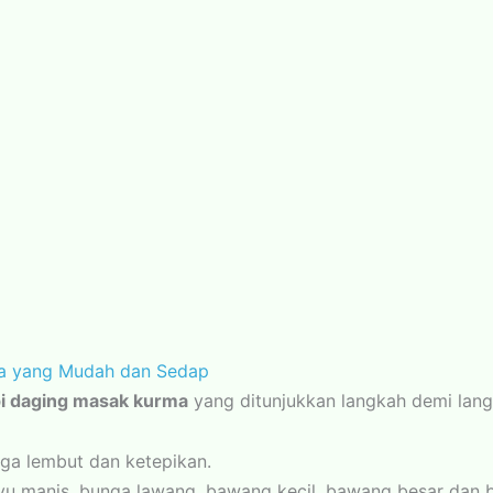
a yang Mudah dan Sedap
i daging masak kurma
yang ditunjukkan langkah demi lang
ga lembut dan ketepikan.
kayu manis, bunga lawang, bawang kecil, bawang besar dan