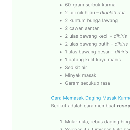
60-gram serbuk kurma
2 biji cili hijau
– dibelah dua
2 kuntum bunga lawang
2 cawan santan
2 ulas bawang kecil
– dihiris
2 ulas bawang putih
– dihiris
1 ulas bawang besar
– dihiris
1 batang kulit kayu manis
Sedikit air
Minyak masak
Garam secukup rasa
Cara Memasak Daging Masak Kurm
Berikut adalah cara membuat
resep
Mula-mula, rebus daging hing
Selepas itu, tumiskan kulit 