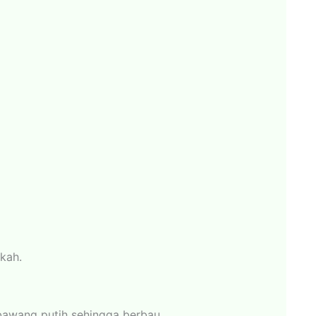
kah.
 bawang putih sehingga berbau