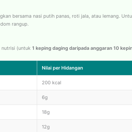
kan bersama nasi putih panas, roti jala, atau lemang. Unt
adom rangup.
nutrisi (untuk
1 keping daging daripada anggaran 10 kepi
Nilai per Hidangan
200 kcal
6g
18g
12g