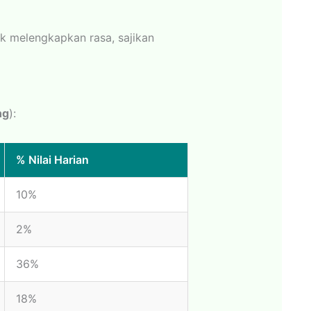
uk melengkapkan rasa, sajikan
ng
):
% Nilai Harian
10%
2%
36%
18%