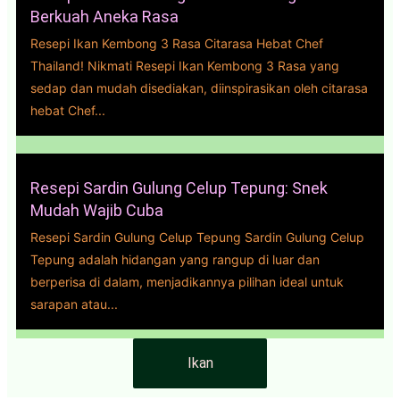
Berkuah Aneka Rasa
Resepi Ikan Kembong 3 Rasa Citarasa Hebat Chef
Thailand! Nikmati Resepi Ikan Kembong 3 Rasa yang
sedap dan mudah disediakan, diinspirasikan oleh citarasa
hebat Chef...
Resepi Sardin Gulung Celup Tepung: Snek
Mudah Wajib Cuba
Resepi Sardin Gulung Celup Tepung Sardin Gulung Celup
Tepung adalah hidangan yang rangup di luar dan
berperisa di dalam, menjadikannya pilihan ideal untuk
sarapan atau...
Ikan