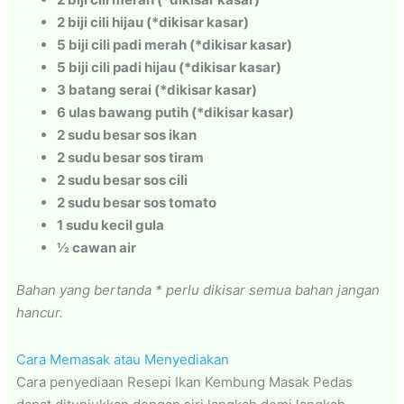
2 biji cili hijau (*dikisar kasar)
5 biji cili padi merah (*dikisar kasar)
5 biji cili padi hijau (*dikisar kasar)
3 batang serai (*dikisar kasar)
6 ulas bawang putih (*dikisar kasar)
2 sudu besar sos ikan
2 sudu besar sos tiram
2 sudu besar sos cili
2 sudu besar sos tomato
1 sudu kecil gula
½ cawan air
Bahan yang bertanda * perlu dikisar semua bahan jangan
hancur.
Cara Memasak atau Menyediakan
Cara penyediaan Resepi Ikan Kembung Masak Pedas