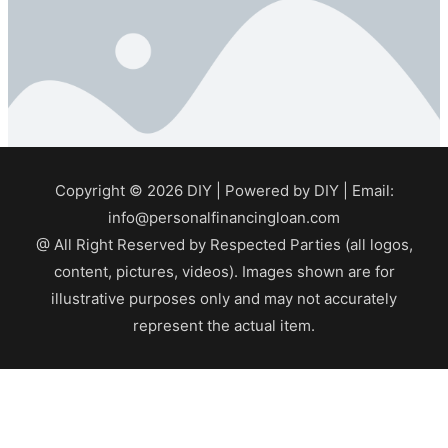
Copyright © 2026
DIY
| Powered by
DIY
| Email:
info@personalfinancingloan.com
@ All Right Reserved by Respected Parties (all logos,
content, pictures, videos). Images shown are for
illustrative purposes only and may not accurately
represent the actual item.