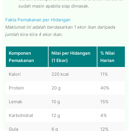
sudah masin apabila siap dimasak.
Fakta Pemakanan per Hidangan
Maklumat ini adalah berdasarkan 1 ekor ikan daripada
jumlah kira-kira 4 ekor ikan.
Komponen
Nilai per Hidangan
% Nilai
Pemakanan
(1 Ekor)
Harian
Kalori
220 kcal
11%
Protein
20 g
40%
Lemak
10 g
15%
Karbohidrat
12 g
4%
Gula
6 g
12%