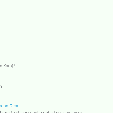
n Kara)*
n
ndan Gebu
anda* sehingga putih gebu ke dalam mixer.