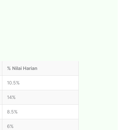
% Nilai Harian
10.5%
14%
8.5%
6%