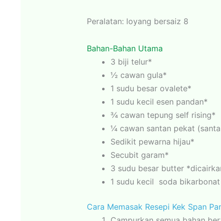
Peralatan: loyang bersaiz 8
Bahan-Bahan Utama
3 biji telur*
½ cawan gula*
1 sudu besar ovalete*
1 sudu kecil esen pandan*
¾ cawan tepung self rising*
¼ cawan santan pekat (santa
Sedikit pewarna hijau*
Secubit garam*
3 sudu besar butter *dicairka
1 sudu kecil soda bikarbonat
Cara Memasak Resepi Kek Span Pa
Campurkan semua bahan bert