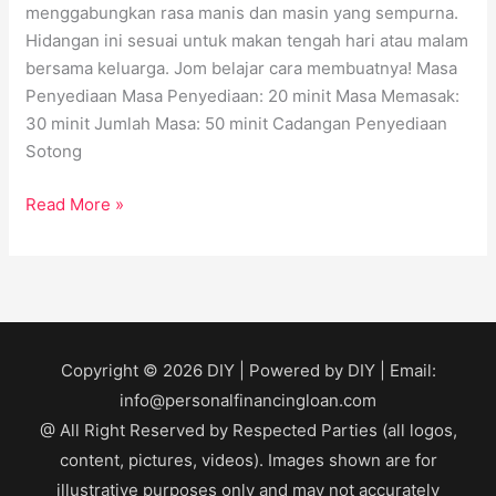
menggabungkan rasa manis dan masin yang sempurna.
Hidangan ini sesuai untuk makan tengah hari atau malam
bersama keluarga. Jom belajar cara membuatnya! Masa
Penyediaan Masa Penyediaan: 20 minit Masa Memasak:
30 minit Jumlah Masa: 50 minit Cadangan Penyediaan
Sotong
Read More »
Copyright © 2026
DIY
| Powered by
DIY
| Email:
info@personalfinancingloan.com
@ All Right Reserved by Respected Parties (all logos,
content, pictures, videos). Images shown are for
illustrative purposes only and may not accurately