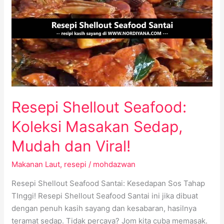
Seafood:
Koleksi
Masakan
Sedap,
Mudah
dan
Viral!
Resepi Shellout Seafood:
Koleksi Masakan Sedap,
Mudah dan Viral!
Makanan Laut
,
resepi
/
mohdazwan
Resepi Shellout Seafood Santai: Kesedapan Sos Tahap
TInggi! Resepi Shellout Seafood Santai ini jika dibuat
dengan penuh kasih sayang dan kesabaran, hasilnya
teramat sedap. Tidak percaya? Jom kita cuba memasak.