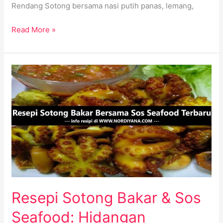
Rendang Sotong bersama nasi putih panas, lemang,
Read More »
Resepi
Sotong
Bakar
&
Sos
Seafood:
Hidangan
Menggiurkan
Resepi Sotong Bakar & Sos
Seafood: Hidangan