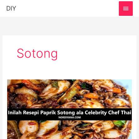
MAI
DIY
MEN
Sotong
Resepi
Paprik
Sotong:
Hidangan
Thai
Secukup
Rasa