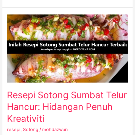
Resepi
Sotong
Sumbat
Telur
Hancur:
Hidangan
Penuh
Kreativiti
Resepi Sotong Sumbat Telur
Hancur: Hidangan Penuh
Kreativiti
resepi
,
Sotong
/
mohdazwan