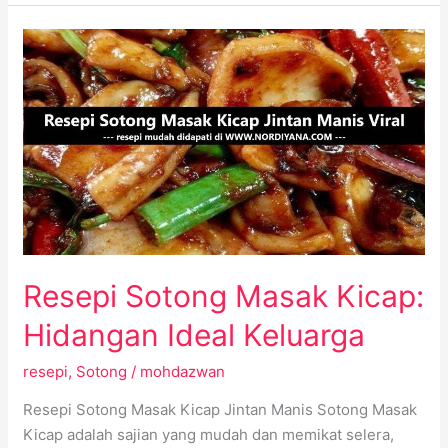
Resepi
Sotong
Masak
Kicap:
Hidangan
Ideal
Keluarga
Resepi Sotong Masak Kicap:
Hidangan Ideal Keluarga
resepi
,
Sotong
/
mohdazwan
Resepi Sotong Masak Kicap Jintan Manis Sotong Masak
Kicap adalah sajian yang mudah dan memikat selera,