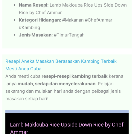
Nama Resepi:
Lamb Maklouba Rice Ups Side Down
Rice by Chef Ammar
Kategori Hidangan:
#Makanan #ChefAmmar
#Kambing
Jenis Masakan:
#TimurTengah
Resepi Aneka Masakan Berasaskan Kambing Terbaik
Mesti Anda Cuba
Anda mesti cuba
resepi-resepi kambing terbaik
kerana
ianya
mudah, sedap dan menyelerakanan
. Pelajari
sekarang dan mulakan hari anda dengan pelbagai jenis
masakan setiap hari!
Lamb Maklouba Rice Upside Down Rice by Chef
Ammar