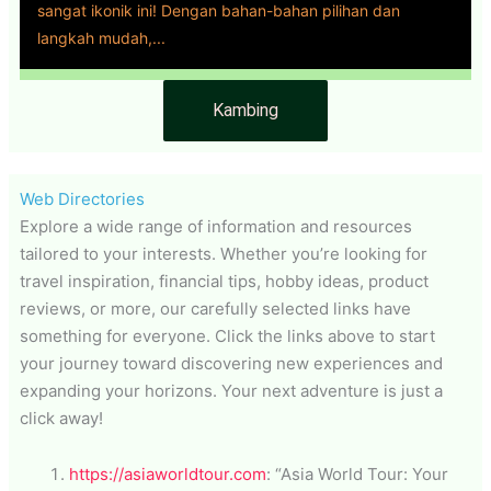
sangat ikonik ini! Dengan bahan-bahan pilihan dan
langkah mudah,...
Kambing
Web Directories
Explore a wide range of information and resources
tailored to your interests. Whether you’re looking for
travel inspiration, financial tips, hobby ideas, product
reviews, or more, our carefully selected links have
something for everyone. Click the links above to start
your journey toward discovering new experiences and
expanding your horizons. Your next adventure is just a
click away!
https://asiaworldtour.com
: “Asia World Tour: Your