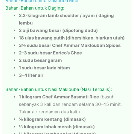
Bahan-Bahan Lamb Maklouba Rice
Bahan-Bahan untuk Daging:
2.2-kilogram lamb shoulder / ayam / daging
lembu
2 biji bawang besar (dipotong dadu)
18 ulas bawang putih (dibersihkan, biarkan utuh)
3½ sudu besar Chef Ammar Makloubah Spices
2–3 sudu besar Enrico’s Ghee
2 sudu besar garam
1 sudu besar lada hitam
3–4 liter air
Bahan-Bahan untuk Nasi Maklouba (Nasi Terbalik):
1 kilogram Chef Ammar Basmati Rice
(basuh
sebanyak 3 kali dan rendam selama 30–45 minit.
Tukar air rendaman dua kali.)
½ kilogram kentang (dimasak)
½ kilogram lobak merah (dimasak)