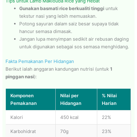
Tips untuk Lamb Maklouba Rice yang Hebat
Gunakan basmati rice berkualiti tinggi
untuk
tekstur nasi yang lebih memuaskan.
Potong sayuran dalam saiz besar supaya tidak
hancur semasa dimasak.
Jangan lupa menyimpan sedikit air rebusan daging
untuk digunakan sebagai sos semasa menghidang.
Fakta Pemakanan Per Hidangan
Berikut ialah anggaran kandungan nutrisi (untuk
1
pinggan nasi
):
Komponen
Nilai per
% Nilai
Pemakanan
Hidangan
Harian
Kalori
450 kcal
22%
Karbohidrat
70g
23%