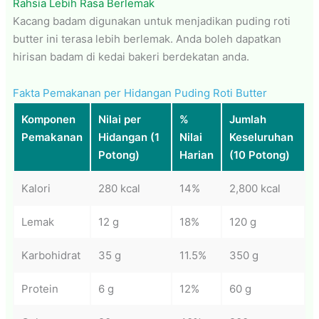
Rahsia Lebih Rasa Berlemak
Kacang badam digunakan untuk menjadikan puding roti
butter ini terasa lebih berlemak. Anda boleh dapatkan
hirisan badam di kedai bakeri berdekatan anda.
Fakta Pemakanan per Hidangan Puding Roti Butter
Komponen
Nilai per
%
Jumlah
Pemakanan
Hidangan (1
Nilai
Keseluruhan
Potong)
Harian
(10 Potong)
Kalori
280 kcal
14%
2,800 kcal
Lemak
12 g
18%
120 g
Karbohidrat
35 g
11.5%
350 g
Protein
6 g
12%
60 g