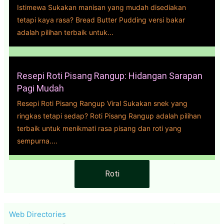
Istimewa Sukakan manisan yang mudah disediakan
tetapi kaya rasa? Bread Butter Pudding versi bakar
adalah pilihan terbaik untuk...
Resepi Roti Pisang Rangup: Hidangan Sarapan
Pagi Mudah
Resepi Roti Pisang Rangup Viral Sukakan snek yang
ringkas tetapi sedap? Roti Pisang Rangup adalah pilihan
terbaik untuk menikmati rasa pisang dan roti yang
sempurna....
Roti
Web Directories