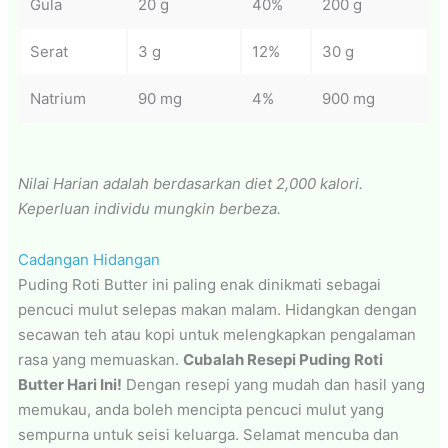
Gula
20 g
40%
200 g
Serat
3 g
12%
30 g
Natrium
90 mg
4%
900 mg
Nilai Harian adalah berdasarkan diet 2,000 kalori.
Keperluan individu mungkin berbeza.
Cadangan Hidangan
Puding Roti Butter ini paling enak dinikmati sebagai
pencuci mulut selepas makan malam. Hidangkan dengan
secawan teh atau kopi untuk melengkapkan pengalaman
rasa yang memuaskan.
Cubalah Resepi Puding Roti
Butter Hari Ini!
Dengan resepi yang mudah dan hasil yang
memukau, anda boleh mencipta pencuci mulut yang
sempurna untuk seisi keluarga. Selamat mencuba dan